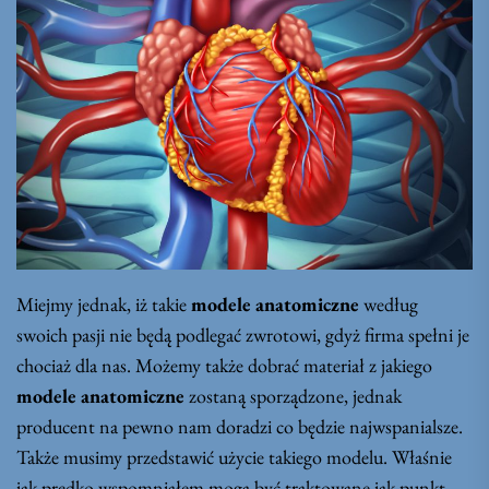
Miejmy jednak, iż takie
modele anatomiczne
według
swoich pasji nie będą podlegać zwrotowi, gdyż firma spełni je
chociaż dla nas. Możemy także dobrać materiał z jakiego
modele anatomiczne
zostaną sporządzone, jednak
producent na pewno nam doradzi co będzie najwspanialsze.
Także musimy przedstawić użycie takiego modelu. Właśnie
jak prędko wspomniałem mogą być traktowane jak punkt