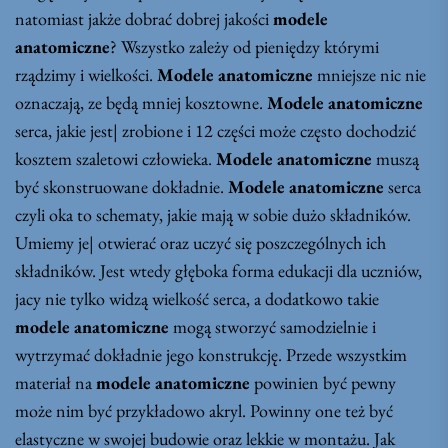
natomiast jakże dobrać dobrej jakości
modele
anatomiczne
? Wszystko zależy od pieniędzy którymi
rządzimy i wielkości.
Modele anatomiczne
mniejsze nic nie
oznaczają, ze będą mniej kosztowne.
Modele anatomiczne
serca, jakie jest| zrobione i 12 części może często dochodzić
kosztem szaletowi człowieka.
Modele anatomiczne
muszą
być skonstruowane dokładnie.
Modele anatomiczne
serca
czyli oka to schematy, jakie mają w sobie dużo składników.
Umiemy je| otwierać oraz uczyć się poszczególnych ich
składników. Jest wtedy głęboka forma edukacji dla uczniów,
jacy nie tylko widzą wielkość serca, a dodatkowo takie
modele anatomiczne
mogą stworzyć samodzielnie i
wytrzymać dokładnie jego konstrukcję. Przede wszystkim
materiał na
modele anatomiczne
powinien być pewny
może nim być przykładowo akryl. Powinny one też być
elastyczne w swojej budowie oraz lekkie w montażu. Jak