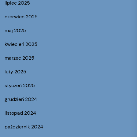
lipiec 2025
czerwiec 2025
maj 2025
kwiecień 2025
marzec 2025
luty 2025
styczeń 2025
grudzień 2024
listopad 2024
październik 2024