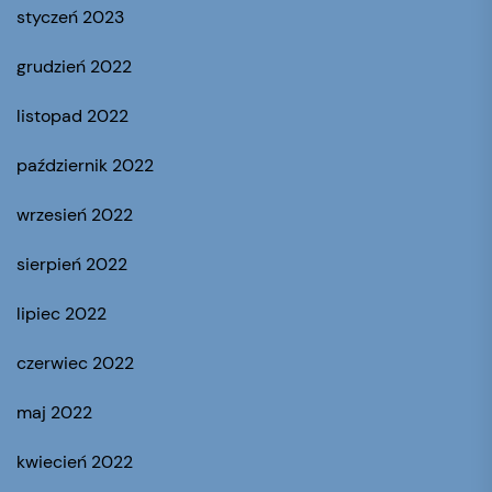
styczeń 2023
grudzień 2022
listopad 2022
październik 2022
wrzesień 2022
sierpień 2022
lipiec 2022
czerwiec 2022
maj 2022
kwiecień 2022