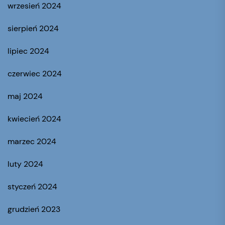
wrzesień 2024
sierpień 2024
lipiec 2024
czerwiec 2024
maj 2024
kwiecień 2024
marzec 2024
luty 2024
styczeń 2024
grudzień 2023