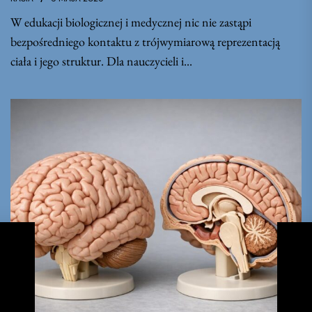
W edukacji biologicznej i medycznej nic nie zastąpi
bezpośredniego kontaktu z trójwymiarową reprezentacją
ciała i jego struktur. Dla nauczycieli i...
PREVIOUS POST
NEXT POST