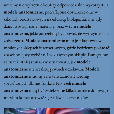
umiemy nie wyłącznie kobiety odpowiedzialne wykorzystują
modele anatomiczne
, potrafią one dostarczać oraz w
szkołach podstawowych na edukacji biologii. Znamy gdy
dzieci stosują różne materiały, oraz w tym
modele
anatomiczne
, jakie potrzebują być poważnie wytrzymałe na
zniszczenia.
Modele anatomiczne
miło jest kupować w
ustalonych sklepach internetowych, gdzie będziemy posiadać
zbawienniejszy wybór niż w klasycznym sklepie. Pamiętajmy,
ze tu też istniej szansa zwrotu towaru, jak
modele
anatomiczne
nie zrealizują swoich oczekiwań.
Modele
anatomiczne
musimy zarówno zamówić według
specyficznych dla nas funkcji. Np jeżeli
modele
anatomiczne
mają być zwiększone kilkukrotnie a do owego
miesiąca koncentrować się z niewielu czynników.