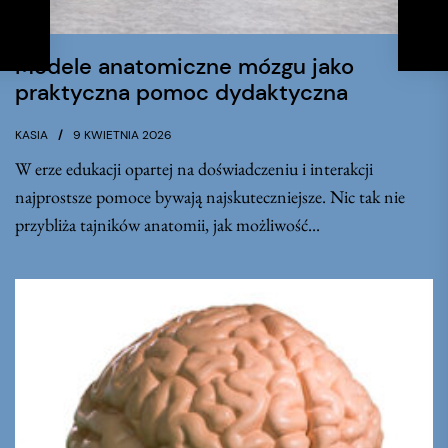
Modele anatomiczne mózgu jako
praktyczna pomoc dydaktyczna
KASIA
9 KWIETNIA 2026
W erze edukacji opartej na doświadczeniu i interakcji
najprostsze pomoce bywają najskuteczniejsze. Nic tak nie
przybliża tajników anatomii, jak możliwość...