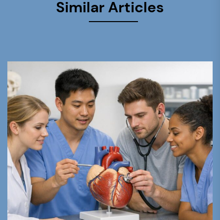
Similar Articles