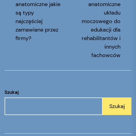
wpisu
post:
po
anatomiczne jakie
anatomiczne
są typy
układu
najczęściej
moczowego do
zamawiane przez
edukacji dla
firmy?
rehabilitantów i
innych
fachowców
Szukaj
Szukaj