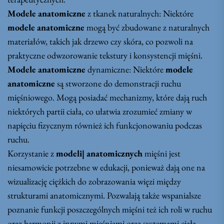
Modele anatomiczne
z tkanek naturalnych: Niektóre
modele anatomiczne
mogą być zbudowane z naturalnych
materiałów, takich jak drzewo czy skóra, co pozwoli na
praktyczne odwzorowanie tekstury i konsystencji mięśni.
Modele anatomiczne
dynamiczne: Niektóre
modele
anatomiczne
są stworzone do demonstracji ruchu
mięśniowego. Mogą posiadać mechanizmy, które dają ruch
niektórych partii ciała, co ułatwia zrozumieć zmiany w
napięciu fizycznym również ich funkcjonowaniu podczas
ruchu.
Korzystanie z
modeli| anatomicznych
mięśni jest
niesamowicie potrzebne w edukacji, ponieważ dają one na
wizualizację ciężkich do zobrazowania więzi między
strukturami anatomicznymi. Pozwalają także wspanialsze
poznanie funkcji poszczególnych mięśni też ich roli w ruchu
oraz harmonii z innymi mięśniami oraz systemami ciała.