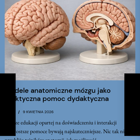
PREVIOUS POST
Modele anatomiczne mózgu jako
NEXT POST
praktyczna pomoc dydaktyczna
KASIA
9 KWIETNIA 2026
W erze edukacji opartej na doświadczeniu i interakcji
najprostsze pomoce bywają najskuteczniejsze. Nic tak nie
przybliża tajników anatomii, jak możliwość...