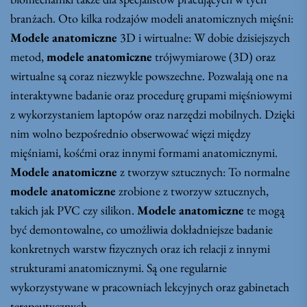
branżach. Oto kilka rodzajów modeli anatomicznych mięśni:
Modele anatomiczne
3D i wirtualne: W dobie dzisiejszych
metod,
modele anatomiczne
trójwymiarowe (3D) oraz
wirtualne są coraz niezwykle powszechne. Pozwalają one na
interaktywne badanie oraz procedurę grupami mięśniowymi
z wykorzystaniem laptopów oraz narzędzi mobilnych. Dzięki
nim wolno bezpośrednio obserwować więzi między
mięśniami, kośćmi oraz innymi formami anatomicznymi.
Modele anatomiczne
z tworzyw sztucznych: To normalne
modele anatomiczne
zrobione z tworzyw sztucznych,
takich jak PVC czy silikon.
Modele anatomiczne
te mogą
być demontowalne, co umożliwia dokładniejsze badanie
konkretnych warstw fizycznych oraz ich relacji z innymi
strukturami anatomicznymi. Są one regularnie
wykorzystywane w pracowniach lekcyjnych oraz gabinetach
terapeutycznych.